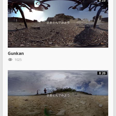
0:25
Gunkan
1025
0:20