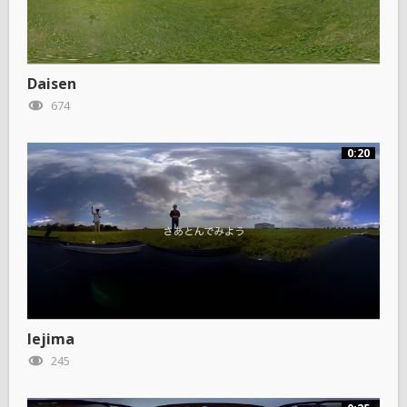
Daisen
674
0:20
Iejima
245