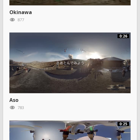
Okinawa
877
0:26
Aso
783
0:25