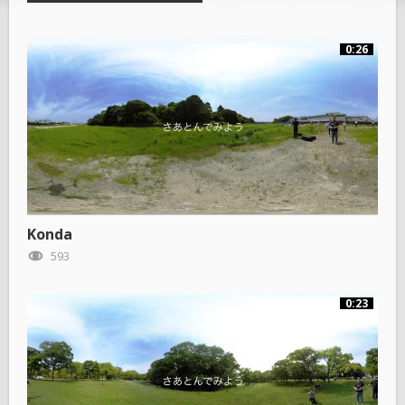
0:26
Konda
593
0:23