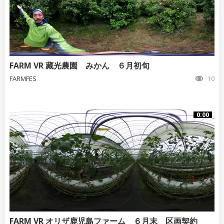
FARM VR 藏光農園 みかん ６月初旬
FARMFES
10
0:00
FARM VR オリザ鹿児島ファーム ６月末 区画契約