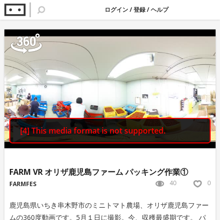
ログイン
/
登録
/
ヘルプ
FARM VR オリザ鹿児島ファーム パッキング作業①
40
0
FARMFES
鹿児島県いちき串木野市のミニトマト農場、オリザ鹿児島ファー
ムの360度動画です。5月１日に撮影。今、収穫最盛期です。 パ