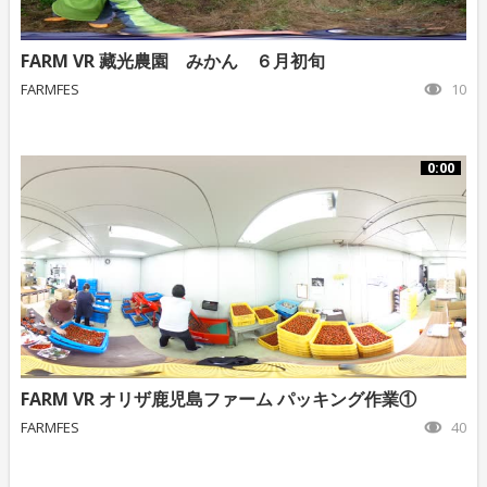
FARM VR 藏光農園 みかん ６月初旬
FARMFES
10
0:00
FARM VR オリザ鹿児島ファーム パッキング作業①
FARMFES
40