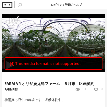
ログイン
/
登録
/
ヘルプ
FARM VR オリザ鹿児島ファーム ６月末 区画契約
13
0
FARMFES
梅雨真っ只中の農場です。収穫体験中。