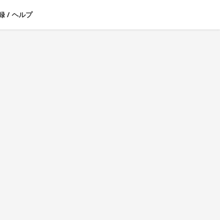
録
/
ヘルプ