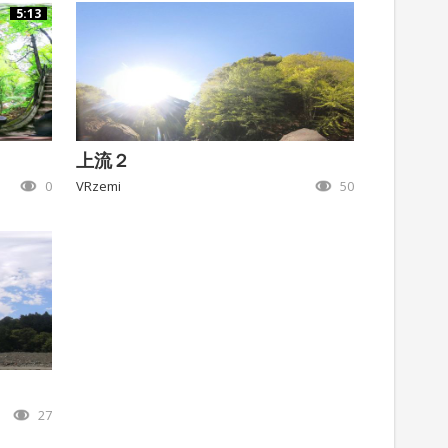
5:13
上流２
0
VRzemi
50
27