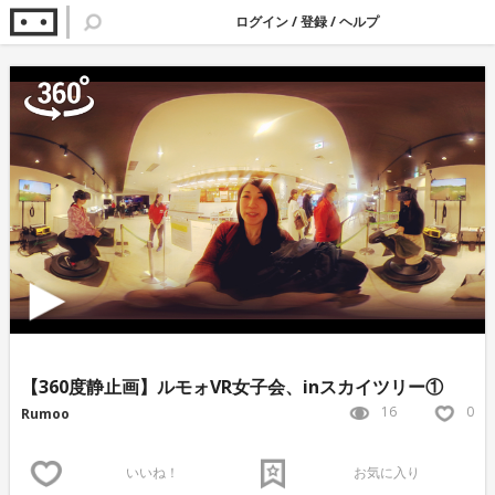
ログイン
/
登録
/
ヘルプ
【360度静止画】ルモォVR女子会、inスカイツリー①
16
0
Rumoo
いいね！
お気に入り