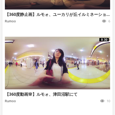
【360度静止画】ルモォ、ユーカリが丘イルミネーション ①
Rumoo
6
0:30
【360度動画🌸】ルモォ、津田沼駅にて
Rumoo
10