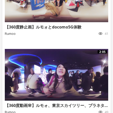
【360度静止画】ルモォとdocomo5G体験
Rumoo
41
2:05
【360度動画🌸】ルモォ、東京スカイツリー、プラネタリウム
Rumoo
49