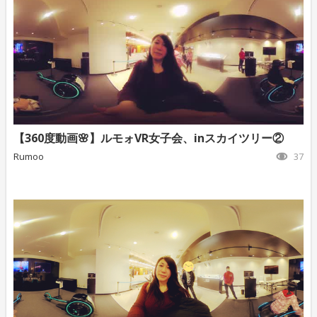
【360度動画🌸】ルモォVR女子会、inスカイツリー②
Rumoo
37