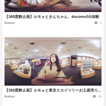
【360度静止画】ルモォときんちゃん、docomo5G体験
Rumoo
9
【360度静止画】ルモォと東京スカイツリーお土産売り場
Rumoo
49