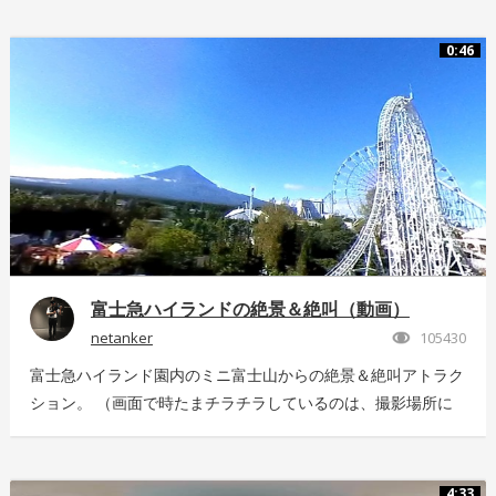
クストリームスポーツの様子を360°動画でお届け！ 詳しくは
こちら：http://www.redbull.com/cliff-diving
0:46
富士急ハイランドの絶景＆絶叫（動画）
netanker
105430
富士急ハイランド園内のミニ富士山からの絶景＆絶叫アトラク
ション。 （画面で時たまチラチラしているのは、撮影場所に
いっぱい飛んでいた羽虫で、ノイズではありませんｗ） 静止
画版はこちら：https://store.hacosco.com/movies/eb9ae21d-
4125-4c14-9883-5751e4eaac33 後日外周を回っている「ドド
4:33