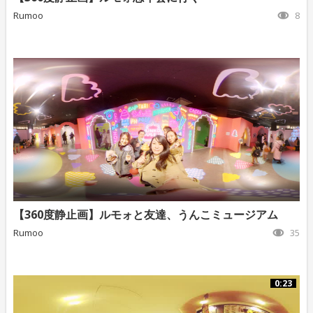
Rumoo
8
【360度静止画】ルモォと友達、うんこミュージアム
Rumoo
35
0:23