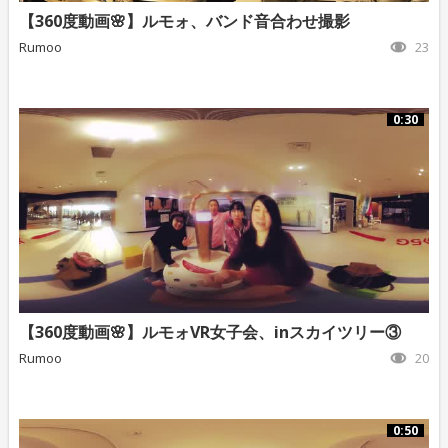
【360度動画🌸】ルモォ、バンド音合わせ撮影
Rumoo
23
0:30
【360度動画🌸】ルモォVR女子会、inスカイツリー③
Rumoo
20
0:50