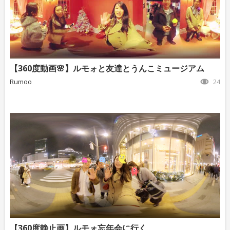
【360度動画🌸】ルモォと友達とうんこミュージアム
Rumoo
24
【360度静止画】ルモォ忘年会に行く