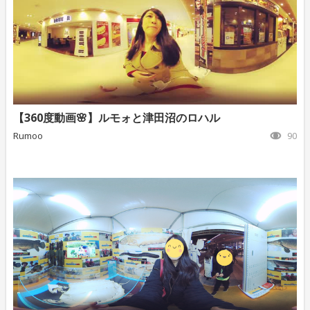
【360度動画🌸】ルモォと津田沼のロハル
Rumoo
90