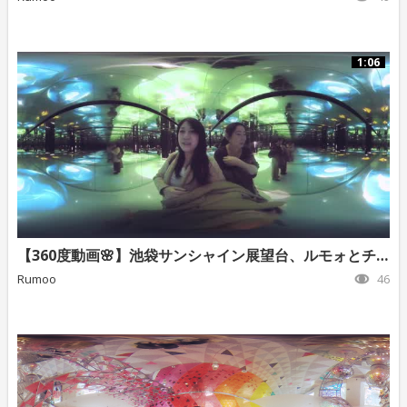
1:06
【360度動画🌸】池袋サンシャイン展望台、ルモォとチャコ
Rumoo
46