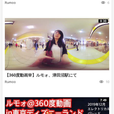
Rumoo
6
0:30
【360度動画🌸】ルモォ、津田沼駅にて
Rumoo
10
7:49