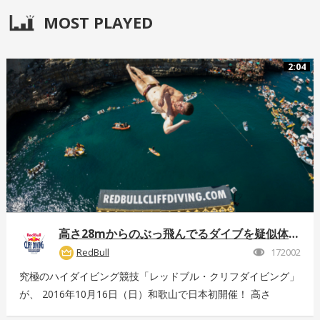
MOST PLAYED
2:04
高さ28mからのぶっ飛んでるダイブを疑似体験！
RedBull
172002
究極のハイダイビング競技「レッドブル・クリフダイビング」
が、 2016年10月16日（日）和歌山で日本初開催！ 高さ
28m、最高時速85km、着水時の衝撃5G。 全てが規格外のエ