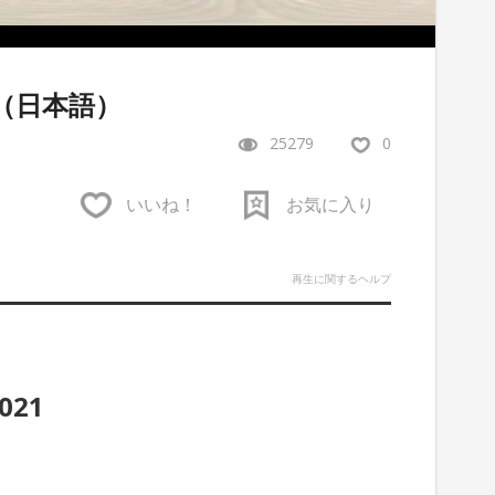
（日本語）
25279
0
いいね！
お気に入り
再生に関するヘルプ
021