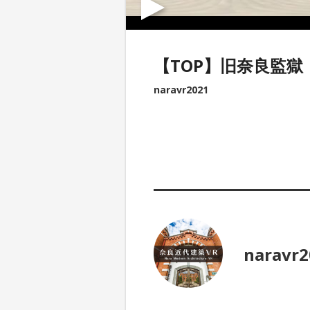
【TOP】旧奈良監獄
naravr2021
naravr2