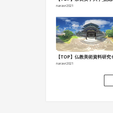
naravr2021
naravr2021