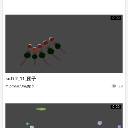
0:00
soft2_11_団子
mjpm6873mgtpd
29
0:00