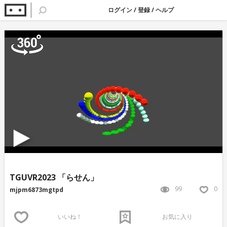
ログイン
/
登録
/
ヘルプ
TGUVR2023 「らせん」
99
0
mjpm6873mgtpd
いいね！
お気に入り