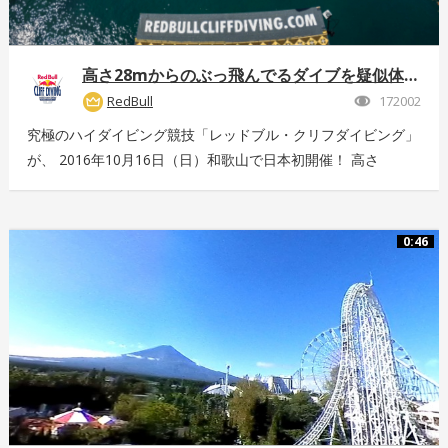
高さ28mからのぶっ飛んでるダイブを疑似体験！
RedBull
172002
究極のハイダイビング競技「レッドブル・クリフダイビング」
が、 2016年10月16日（日）和歌山で日本初開催！ 高さ
28m、最高時速85km、着水時の衝撃5G。 全てが規格外のエ
クストリームスポーツの様子を360°動画でお届け！ 詳しくは
こちら：http://www.redbull.com/cliff-diving
0:46