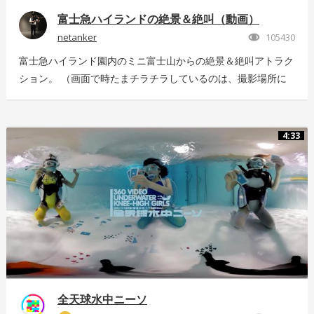
富士急ハイランドの絶景＆絶叫（動画）
netanker
105430
富士急ハイランド園内のミニ富士山からの絶景＆絶叫アトラク
ション。 （画面で時たまチラチラしているのは、撮影場所に
いっぱい飛んでいた羽虫で、ノイズではありませんｗ） 静止
画版はこちら：https://store.hacosco.com/movies/eb9ae21d-
4125-4c14-9883-5751e4eaac33 後日外周を回っている「ドド
4:33
ンパ」が「ド・ドドンパ」に変わりました。リニューアル後に
再撮影した映像はこちら
https://store.hacosco.com/movies/4fcb52df-b1c8-41ba-
9e69-c14eef62ea6b
全天球水中ニーソ