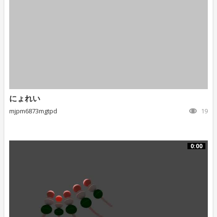
にょれい
mjpm6873mgtpd
19
0:00