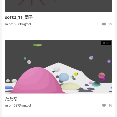
soft2_11_団子
mjpm6873mgtpd
29
0:00
たたな
mjpm6873mgtpd
16