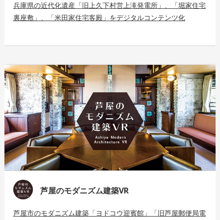
兵庫県の近代化遺産「旧上久下村営上滝発電所」、「堀家住宅
裏座敷」、「米田家住宅客殿」をデジタルコンテンツ化
芦屋のモダニズム建築VR
芦屋市のモダニズム建築「ヨドコウ迎賓館」「旧芦屋郵便局電