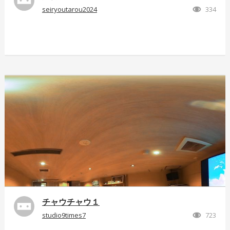
seiryoutarou2024
334
チャウチャウ１
studio9times7
723