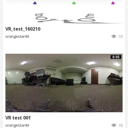
VR_test_160210
orangestar44
50
0:05
VR test 001
orangestar44
38