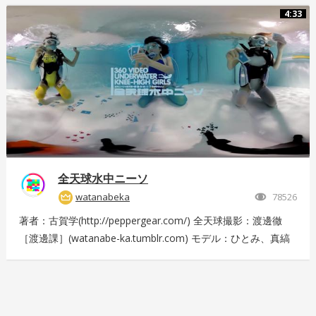
4125-4c14-9883-5751e4eaac33 後日外周を回っている「ドド
4:33
ンパ」が「ド・ドドンパ」に変わりました。リニューアル後に
再撮影した映像はこちら
https://store.hacosco.com/movies/4fcb52df-b1c8-41ba-
9e69-c14eef62ea6b
全天球水中ニーソ
watanabeka
78526
著者：古賀学(http://peppergear.com/) 全天球撮影：渡邊徹
［渡邊課］(watanabe-ka.tumblr.com) モデル：ひとみ、真縞
しまりす、えりな 現場プロデュース：Nishimura T（スプライ
ト） メイク：田代裕梨 現場スタッフ：中尾友美（スプライ
ト）、古賀恵（スプライト）、斎藤広太（渡邊課）、佐々木未
来也（渡邊課） 撮影協力：大田洋輔、佐伯剛規（ペーターズ