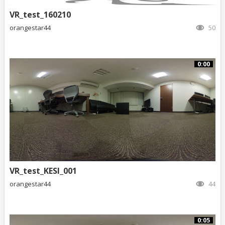
VR_test_160210
orangestar44
50
0:00
VR_test_KESI_001
orangestar44
44
0:05