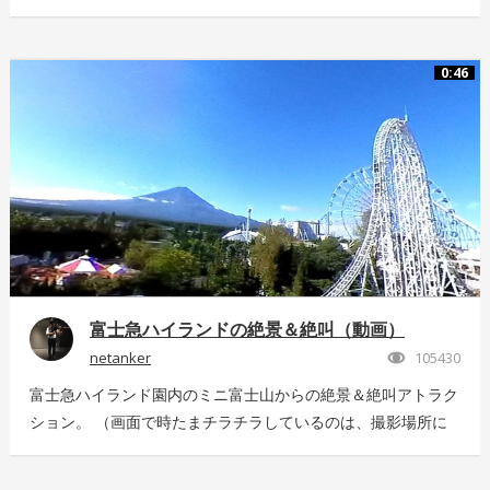
28m、最高時速85km、着水時の衝撃5G。 全てが規格外のエ
クストリームスポーツの様子を360°動画でお届け！ 詳しくは
こちら：http://www.redbull.com/cliff-diving
0:46
富士急ハイランドの絶景＆絶叫（動画）
netanker
105430
富士急ハイランド園内のミニ富士山からの絶景＆絶叫アトラク
ション。 （画面で時たまチラチラしているのは、撮影場所に
いっぱい飛んでいた羽虫で、ノイズではありませんｗ） 静止
画版はこちら：https://store.hacosco.com/movies/eb9ae21d-