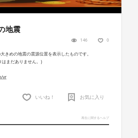
の地震
146
0
近の大きめの地震の震源位置を表示したものです。
データはまだありません。)
/vr
いいね！
お気に入り
再生に関するヘルプ