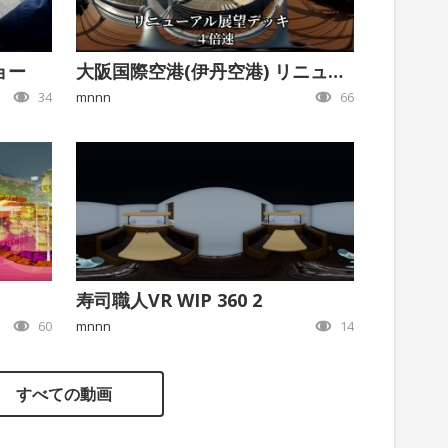
ョー
大阪国際空港(伊丹空港) リニューアルした展望デッキより
34
mnnn
66
寿司職人VR WIP 360 2
60
mnnn
14
すべての動画