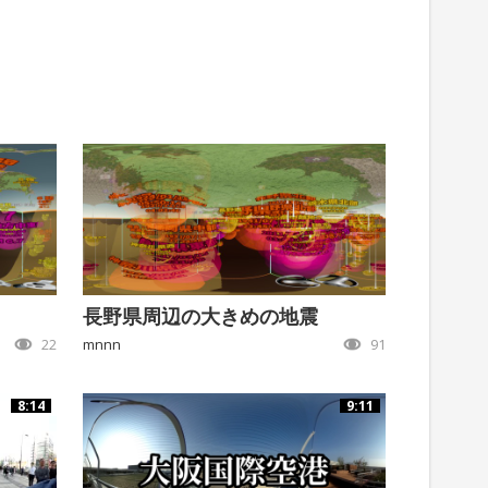
長野県周辺の大きめの地震
22
mnnn
91
8:14
9:11