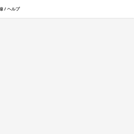
録
/
ヘルプ