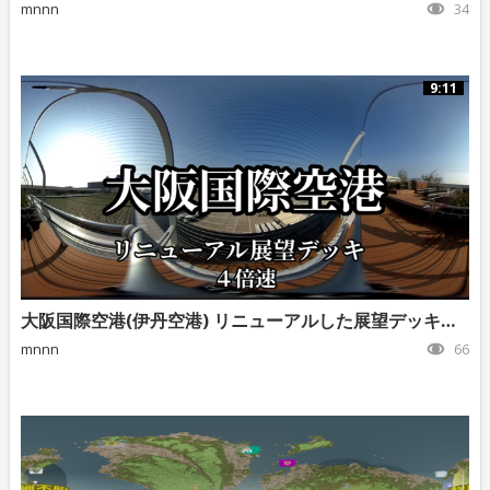
mnnn
34
9:11
大阪国際空港(伊丹空港) リニューアルした展望デッキより
mnnn
66