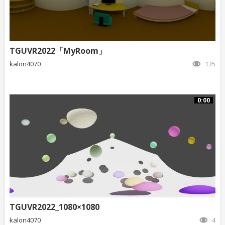
TGUVR2022「MyRoom」
kalon4070
135
0:00
TGUVR2022_1080×1080
kalon4070
4