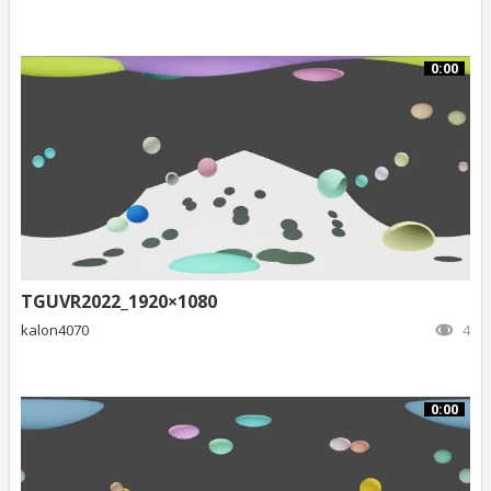
0:00
TGUVR2022_1920×1080
kalon4070
4
0:00