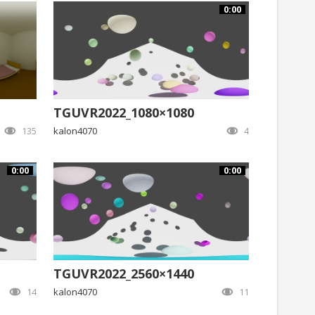
0:00
TGUVR2022_1080×1080
135
kalon4070
4
0:00
0:00
TGUVR2022_2560×1440
14
kalon4070
11