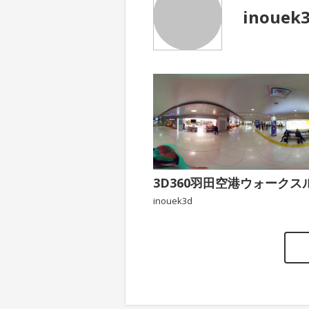
inouek
3D360羽田空港ウォークス
inouek3d