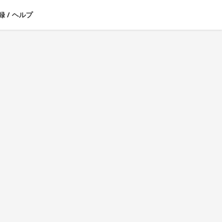
録
/
ヘルプ