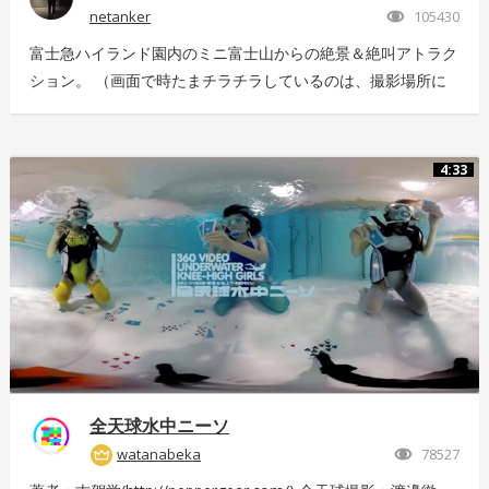
netanker
105430
富士急ハイランド園内のミニ富士山からの絶景＆絶叫アトラク
ション。 （画面で時たまチラチラしているのは、撮影場所に
いっぱい飛んでいた羽虫で、ノイズではありませんｗ） 静止
画版はこちら：https://store.hacosco.com/movies/eb9ae21d-
4125-4c14-9883-5751e4eaac33 後日外周を回っている「ドド
4:33
ンパ」が「ド・ドドンパ」に変わりました。リニューアル後に
再撮影した映像はこちら
https://store.hacosco.com/movies/4fcb52df-b1c8-41ba-
9e69-c14eef62ea6b
全天球水中ニーソ
watanabeka
78527