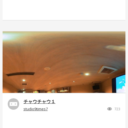
チャウチャウ１
studio9times7
723