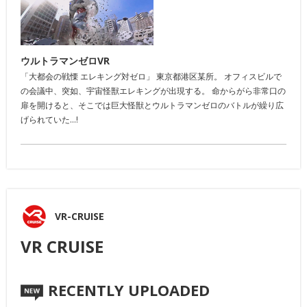
ウルトラマンゼロVR
「大都会の戦慄 エレキング対ゼロ」 東京都港区某所。 オフィスビルで
の会議中、突如、宇宙怪獣エレキングが出現する。 命からがら非常口の
扉を開けると、そこでは巨大怪獣とウルトラマンゼロのバトルが繰り広
げられていた...!
VR-CRUISE
VR CRUISE
RECENTLY UPLOADED