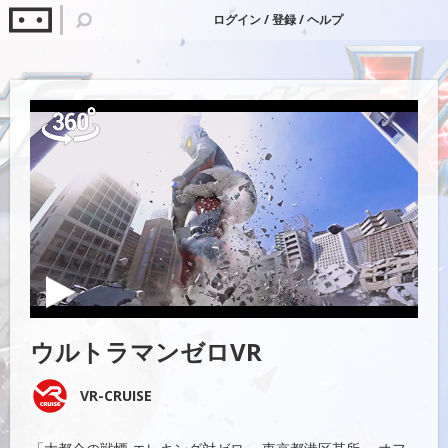
ログイン
/
登録
/
ヘルプ
ウルトラマンゼロVR
VR-CRUISE