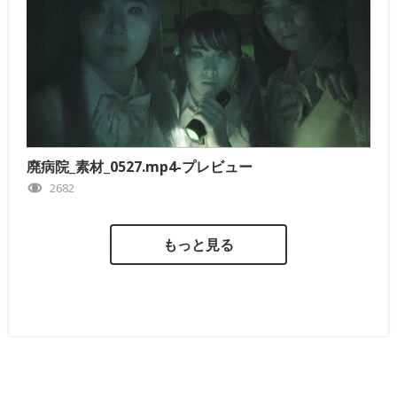
廃病院_素材_0527.mp4-プレビュー
2682
もっと見る