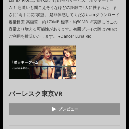
LunaとRioによるVR店だけの特別サービス、ポッキーゲー
ム！ 息遣いも聞こえそうなほどの距離で2人に挟まれた、ま
さに"両手に花"状態。 是非体感してください♪ ●ダウンロード
容量目安 高画質：約170MB 標準：約50MB ※実際にはこの
容量より増える可能性があります。初回プレイの際はWiFiの
ご利用を推奨いたします。 ●Dancer Luna Rio
バーレスク東京VR
プレビュー