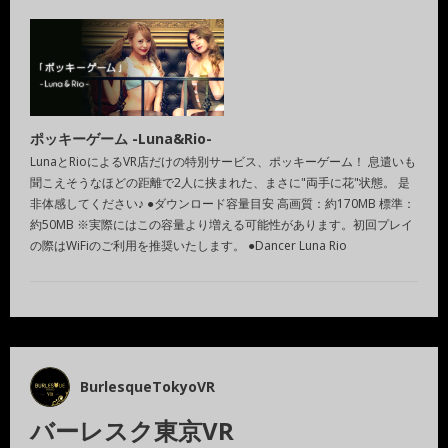
ポッキーゲーム -Luna&Rio-
LunaとRioによるVR店だけの特別サービス、ポッキーゲーム！ 息遣いも
聞こえそうなほどの距離で2人に挟まれた、まさに"両手に花"状態。 是
非体感してください♪ ●ダウンロード容量目安 高画質：約170MB 標準：
約50MB ※実際にはこの容量より増える可能性があります。初回プレイ
の際はWiFiのご利用を推奨いたします。 ●Dancer Luna Rio
BurlesqueTokyoVR
バーレスク東京VR