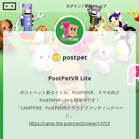
ログイン
/
登録
/
ヘルプ
postpet
PostPetVR Lite
ポストペット新タイトル、PostPetVR、スマホ向け
PostPetVR Liteを開発中です！
「CAMPFIRE : PostPetVRクラウドファンディングペー
ジ」
https://camp-fire.jp/projects/view/14723