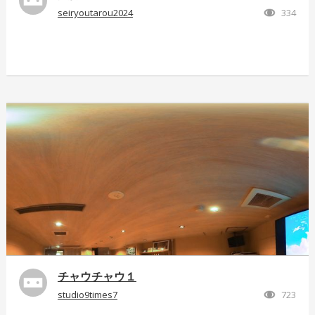
seiryoutarou2024
334
チャウチャウ１
studio9times7
723