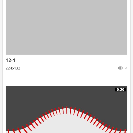
12-1
2245132
4
0:20