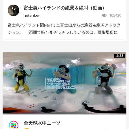
富士急ハイランドの絶景＆絶叫（動画）
netanker
105430
富士急ハイランド園内のミニ富士山からの絶景＆絶叫アトラク
ション。 （画面で時たまチラチラしているのは、撮影場所に
いっぱい飛んでいた羽虫で、ノイズではありませんｗ） 静止
画版はこちら：https://store.hacosco.com/movies/eb9ae21d-
4125-4c14-9883-5751e4eaac33 後日外周を回っている「ドド
4:33
ンパ」が「ド・ドドンパ」に変わりました。リニューアル後に
再撮影した映像はこちら
https://store.hacosco.com/movies/4fcb52df-b1c8-41ba-
9e69-c14eef62ea6b
全天球水中ニーソ