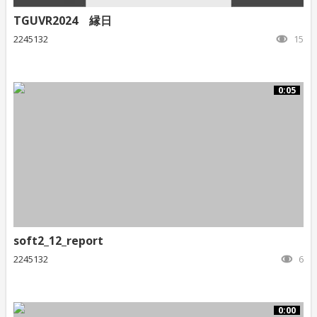
TGUVR2024 縁日
2245132
15
0:05
soft2_12_report
2245132
6
0:00