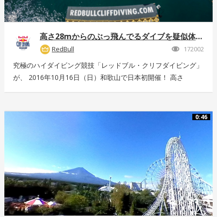
高さ28mからのぶっ飛んでるダイブを疑似体験！
RedBull
172002
究極のハイダイビング競技「レッドブル・クリフダイビング」
が、 2016年10月16日（日）和歌山で日本初開催！ 高さ
28m、最高時速85km、着水時の衝撃5G。 全てが規格外のエ
クストリームスポーツの様子を360°動画でお届け！ 詳しくは
こちら：http://www.redbull.com/cliff-diving
0:46