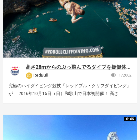
高さ28mからのぶっ飛んでるダイブを疑似体験！
RedBull
172002
究極のハイダイビング競技「レッドブル・クリフダイビング」
が、 2016年10月16日（日）和歌山で日本初開催！ 高さ
28m、最高時速85km、着水時の衝撃5G。 全てが規格外のエ
クストリームスポーツの様子を360°動画でお届け！ 詳しくは
こちら：http://www.redbull.com/cliff-diving
0:46