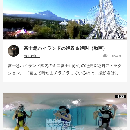
富士急ハイランドの絶景＆絶叫（動画）
netanker
105430
富士急ハイランド園内のミニ富士山からの絶景＆絶叫アトラク
ション。 （画面で時たまチラチラしているのは、撮影場所に
いっぱい飛んでいた羽虫で、ノイズではありませんｗ） 静止
画版はこちら：https://store.hacosco.com/movies/eb9ae21d-
4125-4c14-9883-5751e4eaac33 後日外周を回っている「ドド
4:33
ンパ」が「ド・ドドンパ」に変わりました。リニューアル後に
再撮影した映像はこちら
https://store.hacosco.com/movies/4fcb52df-b1c8-41ba-
9e69-c14eef62ea6b