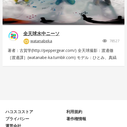
全天球水中ニーソ
watanabeka
78527
著者：古賀学(http://peppergear.com/) 全天球撮影：渡邊徹
［渡邊課］(watanabe-ka.tumblr.com) モデル：ひとみ、真縞
しまりす、えりな 現場プロデュース：Nishimura T（スプライ
ト） メイク：田代裕梨 現場スタッフ：中尾友美（スプライ
ト）、古賀恵（スプライト）、斎藤広太（渡邊課）、佐々木未
来也（渡邊課） 撮影協力：大田洋輔、佐伯剛規（ペーターズ
ギャラリー）、本橋康治 Presented by DMM.com
ハコスコストア
利用規約
プライバシー
著作権情報
運営会社