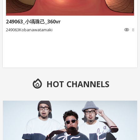
249063_小塙珠己_360vr
249063Kobanawatamaki
8
HOT CHANNELS