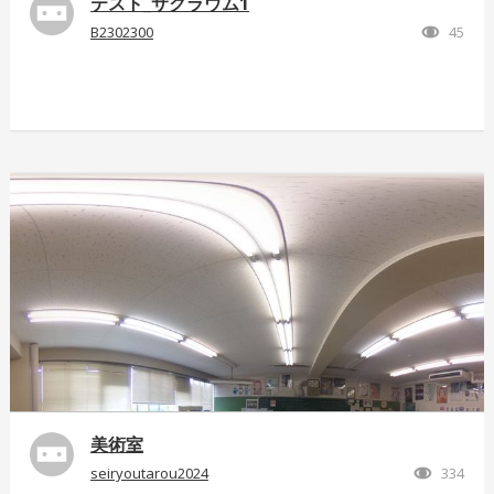
テスト_サクラウム1
B2302300
45
美術室
seiryoutarou2024
334