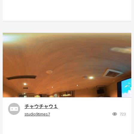
チャウチャウ１
studio9times7
723