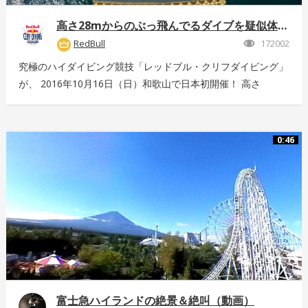
高さ28mからのぶっ飛んでるダイブを疑似体験！
RedBull
172002
究極のハイダイビング競技「レッドブル・クリフダイビング」
が、 2016年10月16日（日）和歌山で日本初開催！ 高さ
28m、最高時速85km、着水時の衝撃5G。 全てが規格外のエ
クストリームスポーツの様子を360°動画でお届け！ 詳しくは
こちら：http://www.redbull.com/cliff-diving
0:46
富士急ハイランドの絶景＆絶叫（動画）