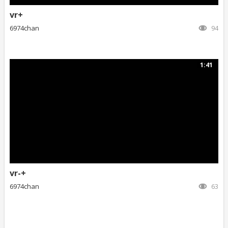
vr+
6974chan
94
1:41
vr-+
6974chan
63