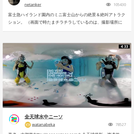
netanker
105430
富士急ハイランド園内のミニ富士山からの絶景＆絶叫アトラク
ション。 （画面で時たまチラチラしているのは、撮影場所に
いっぱい飛んでいた羽虫で、ノイズではありませんｗ） 静止
画版はこちら：https://store.hacosco.com/movies/eb9ae21d-
4125-4c14-9883-5751e4eaac33 後日外周を回っている「ドド
4:33
ンパ」が「ド・ドドンパ」に変わりました。リニューアル後に
再撮影した映像はこちら
https://store.hacosco.com/movies/4fcb52df-b1c8-41ba-
9e69-c14eef62ea6b
全天球水中ニーソ
watanabeka
78527