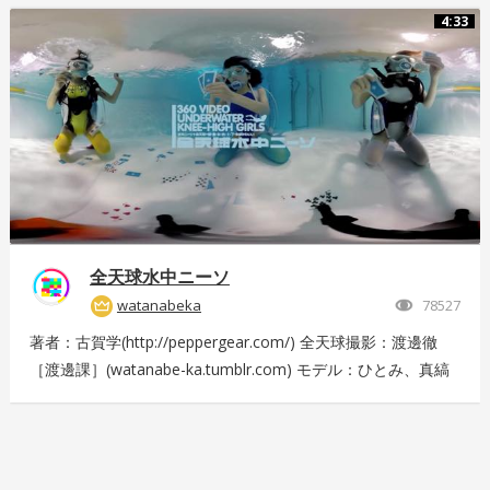
4125-4c14-9883-5751e4eaac33 後日外周を回っている「ドド
4:33
ンパ」が「ド・ドドンパ」に変わりました。リニューアル後に
再撮影した映像はこちら
https://store.hacosco.com/movies/4fcb52df-b1c8-41ba-
9e69-c14eef62ea6b
全天球水中ニーソ
watanabeka
78527
著者：古賀学(http://peppergear.com/) 全天球撮影：渡邊徹
［渡邊課］(watanabe-ka.tumblr.com) モデル：ひとみ、真縞
しまりす、えりな 現場プロデュース：Nishimura T（スプライ
ト） メイク：田代裕梨 現場スタッフ：中尾友美（スプライ
ト）、古賀恵（スプライト）、斎藤広太（渡邊課）、佐々木未
来也（渡邊課） 撮影協力：大田洋輔、佐伯剛規（ペーターズ