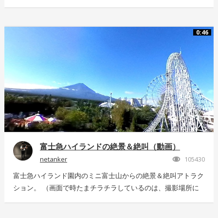
28m、最高時速85km、着水時の衝撃5G。 全てが規格外のエ
クストリームスポーツの様子を360°動画でお届け！ 詳しくは
こちら：http://www.redbull.com/cliff-diving
0:46
富士急ハイランドの絶景＆絶叫（動画）
netanker
105430
富士急ハイランド園内のミニ富士山からの絶景＆絶叫アトラク
ション。 （画面で時たまチラチラしているのは、撮影場所に
いっぱい飛んでいた羽虫で、ノイズではありませんｗ） 静止
画版はこちら：https://store.hacosco.com/movies/eb9ae21d-