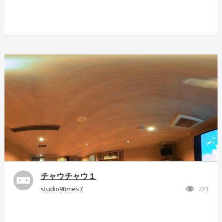
チャウチャウ１
studio9times7
723