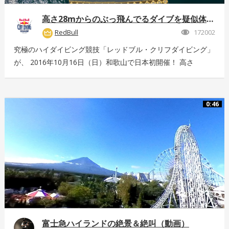
高さ28mからのぶっ飛んでるダイブを疑似体験！
RedBull
172002
究極のハイダイビング競技「レッドブル・クリフダイビング」
が、 2016年10月16日（日）和歌山で日本初開催！ 高さ
28m、最高時速85km、着水時の衝撃5G。 全てが規格外のエ
クストリームスポーツの様子を360°動画でお届け！ 詳しくは
こちら：http://www.redbull.com/cliff-diving
0:46
富士急ハイランドの絶景＆絶叫（動画）