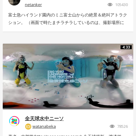
netanker
105430
富士急ハイランド園内のミニ富士山からの絶景＆絶叫アトラク
ション。 （画面で時たまチラチラしているのは、撮影場所に
いっぱい飛んでいた羽虫で、ノイズではありませんｗ） 静止
画版はこちら：https://store.hacosco.com/movies/eb9ae21d-
4125-4c14-9883-5751e4eaac33 後日外周を回っている「ドド
4:33
ンパ」が「ド・ドドンパ」に変わりました。リニューアル後に
再撮影した映像はこちら
https://store.hacosco.com/movies/4fcb52df-b1c8-41ba-
9e69-c14eef62ea6b
全天球水中ニーソ
watanabeka
78526