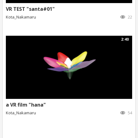
VR TEST "santa#01"
Kota_Nakamaru
22
2:40
a VR film "hana"
Kota_Nakamaru
54