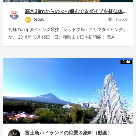
高さ28mからのぶっ飛んでるダイブを疑似体験！
RedBull
172003
究極のハイダイビング競技「レッドブル・クリフダイビング」
が、 2016年10月16日（日）和歌山で日本初開催！ 高さ
28m、最高時速85km、着水時の衝撃5G。 全てが規格外のエ
クストリームスポーツの様子を360°動画でお届け！ 詳しくは
こちら：http://www.redbull.com/cliff-diving
0:46
富士急ハイランドの絶景＆絶叫（動画）