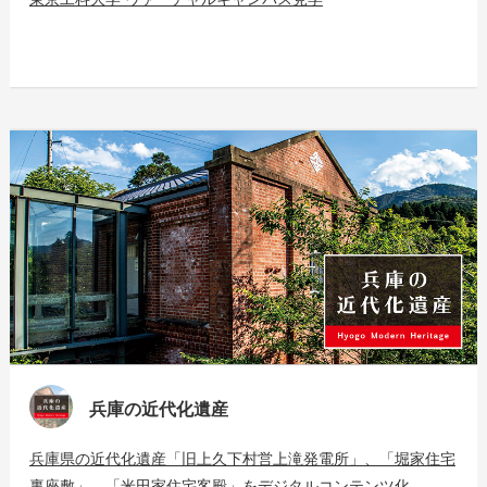
兵庫の近代化遺産
兵庫県の近代化遺産「旧上久下村営上滝発電所」、「堀家住宅
裏座敷」、「米田家住宅客殿」をデジタルコンテンツ化