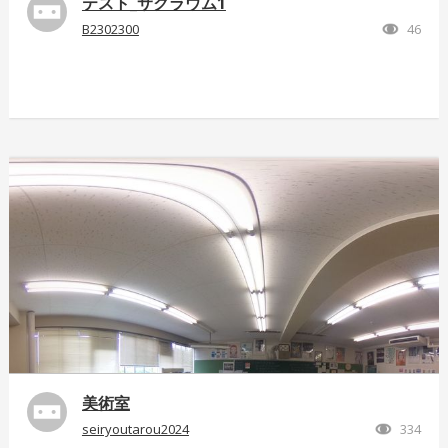
テスト_サクラウム1
B2302300
46
美術室
seiryoutarou2024
334