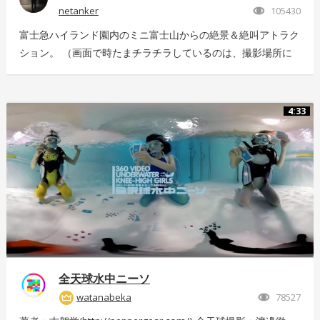
netanker
105430
富士急ハイランド園内のミニ富士山からの絶景＆絶叫アトラク
ション。 （画面で時たまチラチラしているのは、撮影場所に
いっぱい飛んでいた羽虫で、ノイズではありませんｗ） 静止
画版はこちら：https://store.hacosco.com/movies/eb9ae21d-
4125-4c14-9883-5751e4eaac33 後日外周を回っている「ドド
4:33
ンパ」が「ド・ドドンパ」に変わりました。リニューアル後に
再撮影した映像はこちら
https://store.hacosco.com/movies/4fcb52df-b1c8-41ba-
9e69-c14eef62ea6b
全天球水中ニーソ
watanabeka
78527