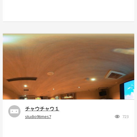
チャウチャウ１
studio9times7
723