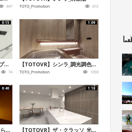
497
TOTO_Promotion
672
0:15
1:09
【TOTOVR】シンラ_Bタイプ空間イメージ
【TOTOVR】シンラ_調光調色システム
74
TOTO_Promotion
1058
0:40
1:18
【TOTOVR】シンラ_瞑想ゆらぎモード
【TOTOVR】ザ・クラッソ_光のうつろい