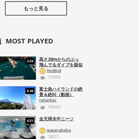
もっと見る
MOST PLAYED
高さ28mからのぶっ
2:04
飛んでるダイブを疑似
体験！
RedBull
172002
富士急ハイランドの絶
0:46
景＆絶叫（動画）
netanker
105430
全天球水中ニーソ
4:33
watanabeka
78527