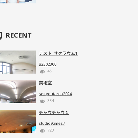
RECENT
テスト_サクラウム1
B2302300
45
美術室
seiryoutarou2024
334
チャウチャウ１
studio9times7
723