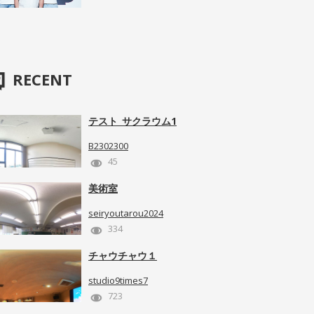
RECENT
テスト_サクラウム1
B2302300
45
美術室
seiryoutarou2024
334
チャウチャウ１
studio9times7
723