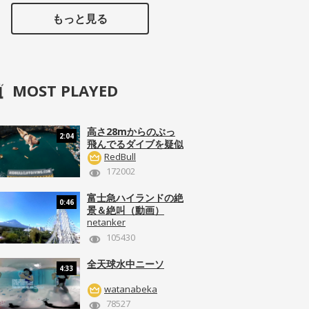
もっと見る
MOST PLAYED
高さ28mからのぶっ
2:04
飛んでるダイブを疑似
体験！
RedBull
172002
富士急ハイランドの絶
0:46
景＆絶叫（動画）
netanker
105430
全天球水中ニーソ
4:33
watanabeka
78527