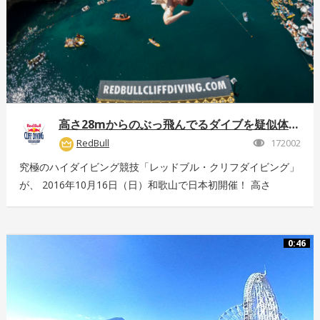
高さ28mからのぶっ飛んでるダイブを疑似体験！
RedBull
172002
究極のハイダイビング競技「レッドブル・クリフダイビング」
が、 2016年10月16日（日）和歌山で日本初開催！ 高さ
28m、最高時速85km、着水時の衝撃5G。 全てが規格外のエ
クストリームスポーツの様子を360°動画でお届け！ 詳しくは
こちら：http://www.redbull.com/cliff-diving
0:46