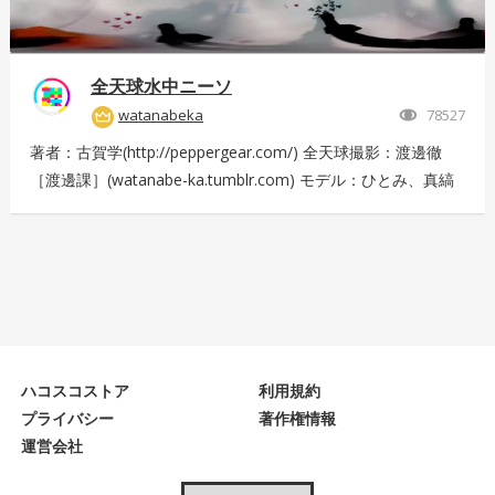
全天球水中ニーソ
watanabeka
78527
著者：古賀学(http://peppergear.com/) 全天球撮影：渡邊徹
［渡邊課］(watanabe-ka.tumblr.com) モデル：ひとみ、真縞
しまりす、えりな 現場プロデュース：Nishimura T（スプライ
ト） メイク：田代裕梨 現場スタッフ：中尾友美（スプライ
ト）、古賀恵（スプライト）、斎藤広太（渡邊課）、佐々木未
来也（渡邊課） 撮影協力：大田洋輔、佐伯剛規（ペーターズ
ギャラリー）、本橋康治 Presented by DMM.com
ハコスコストア
利用規約
プライバシー
著作権情報
運営会社