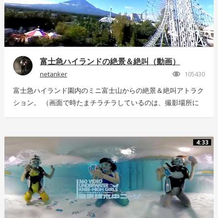
富士急ハイランドの絶景＆絶叫（動画）
netanker
105430
富士急ハイランド園内のミニ富士山からの絶景＆絶叫アトラク
ション。 （画面で時たまチラチラしているのは、撮影場所に
いっぱい飛んでいた羽虫で、ノイズではありませんｗ） 静止
画版はこちら：https://store.hacosco.com/movies/eb9ae21d-
4125-4c14-9883-5751e4eaac33 後日外周を回っている「ドド
4:33
ンパ」が「ド・ドドンパ」に変わりました。リニューアル後に
再撮影した映像はこちら
https://store.hacosco.com/movies/4fcb52df-b1c8-41ba-
9e69-c14eef62ea6b