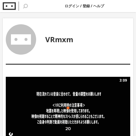
ログイン
/
登録
/
ヘルプ
VRmxm
3:09