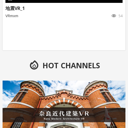
地震VR_1
VRmxm
54
HOT CHANNELS