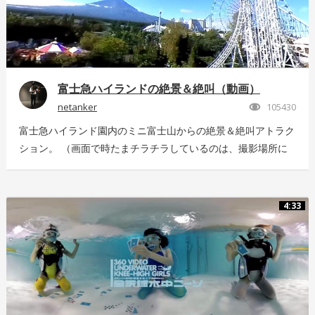
富士急ハイランドの絶景＆絶叫（動画）
netanker
105430
富士急ハイランド園内のミニ富士山からの絶景＆絶叫アトラク
ション。 （画面で時たまチラチラしているのは、撮影場所に
いっぱい飛んでいた羽虫で、ノイズではありませんｗ） 静止
画版はこちら：https://store.hacosco.com/movies/eb9ae21d-
4125-4c14-9883-5751e4eaac33 後日外周を回っている「ドド
4:33
ンパ」が「ド・ドドンパ」に変わりました。リニューアル後に
再撮影した映像はこちら
https://store.hacosco.com/movies/4fcb52df-b1c8-41ba-
9e69-c14eef62ea6b