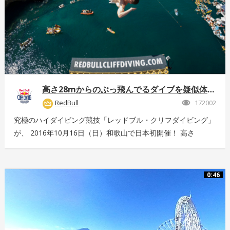
高さ28mからのぶっ飛んでるダイブを疑似体験！
RedBull
172002
究極のハイダイビング競技「レッドブル・クリフダイビング」
が、 2016年10月16日（日）和歌山で日本初開催！ 高さ
28m、最高時速85km、着水時の衝撃5G。 全てが規格外のエ
クストリームスポーツの様子を360°動画でお届け！ 詳しくは
こちら：http://www.redbull.com/cliff-diving
0:46