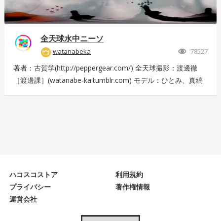
全天球水中ニーソ
watanabeka
78527
著者：古賀学(http://peppergear.com/) 全天球撮影：渡邊徹
［渡邊課］(watanabe-ka.tumblr.com) モデル：ひとみ、真縞
しまりす、えりな 現場プロデュース：Nishimura T（スプライ
ト） メイク：田代裕梨 現場スタッフ：中尾友美（スプライ
ト）、古賀恵（スプライト）、斎藤広太（渡邊課）、佐々木未
来也（渡邊課） 撮影協力：大田洋輔、佐伯剛規（ペーターズ
ギャラリー）、本橋康治 Presented by DMM.com
ハコスコストア
利用規約
プライバシー
著作権情報
運営会社