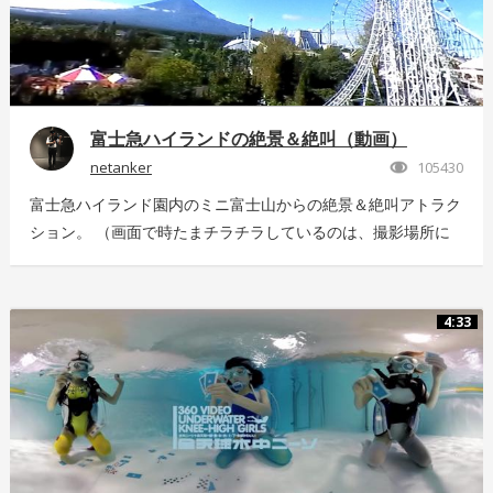
富士急ハイランドの絶景＆絶叫（動画）
netanker
105430
富士急ハイランド園内のミニ富士山からの絶景＆絶叫アトラク
ション。 （画面で時たまチラチラしているのは、撮影場所に
いっぱい飛んでいた羽虫で、ノイズではありませんｗ） 静止
画版はこちら：https://store.hacosco.com/movies/eb9ae21d-
4125-4c14-9883-5751e4eaac33 後日外周を回っている「ドド
4:33
ンパ」が「ド・ドドンパ」に変わりました。リニューアル後に
再撮影した映像はこちら
https://store.hacosco.com/movies/4fcb52df-b1c8-41ba-
9e69-c14eef62ea6b