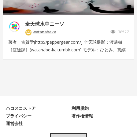
全天球水中ニーソ
watanabeka
78527
著者：古賀学(http://peppergear.com/) 全天球撮影：渡邊徹
［渡邊課］(watanabe-ka.tumblr.com) モデル：ひとみ、真縞
しまりす、えりな 現場プロデュース：Nishimura T（スプライ
ト） メイク：田代裕梨 現場スタッフ：中尾友美（スプライ
ト）、古賀恵（スプライト）、斎藤広太（渡邊課）、佐々木未
来也（渡邊課） 撮影協力：大田洋輔、佐伯剛規（ペーターズ
ギャラリー）、本橋康治 Presented by DMM.com
ハコスコストア
利用規約
プライバシー
著作権情報
運営会社