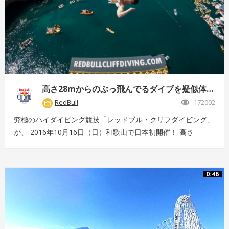
高さ28mからのぶっ飛んでるダイブを疑似体験！
RedBull
172002
究極のハイダイビング競技「レッドブル・クリフダイビング」
が、 2016年10月16日（日）和歌山で日本初開催！ 高さ
28m、最高時速85km、着水時の衝撃5G。 全てが規格外のエ
クストリームスポーツの様子を360°動画でお届け！ 詳しくは
こちら：http://www.redbull.com/cliff-diving
0:46