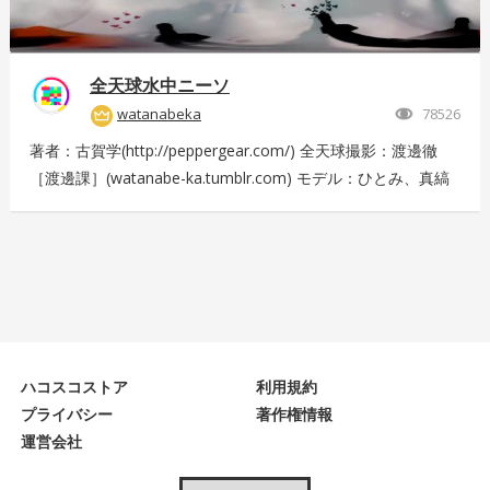
全天球水中ニーソ
watanabeka
78526
著者：古賀学(http://peppergear.com/) 全天球撮影：渡邊徹
［渡邊課］(watanabe-ka.tumblr.com) モデル：ひとみ、真縞
しまりす、えりな 現場プロデュース：Nishimura T（スプライ
ト） メイク：田代裕梨 現場スタッフ：中尾友美（スプライ
ト）、古賀恵（スプライト）、斎藤広太（渡邊課）、佐々木未
来也（渡邊課） 撮影協力：大田洋輔、佐伯剛規（ペーターズ
ギャラリー）、本橋康治 Presented by DMM.com
ハコスコストア
利用規約
プライバシー
著作権情報
運営会社