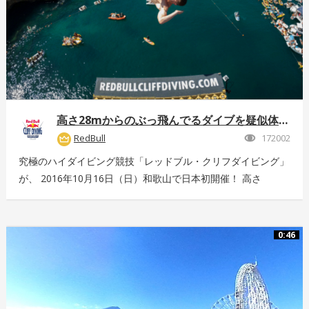
高さ28mからのぶっ飛んでるダイブを疑似体験！
RedBull
172002
究極のハイダイビング競技「レッドブル・クリフダイビング」
が、 2016年10月16日（日）和歌山で日本初開催！ 高さ
28m、最高時速85km、着水時の衝撃5G。 全てが規格外のエ
クストリームスポーツの様子を360°動画でお届け！ 詳しくは
こちら：http://www.redbull.com/cliff-diving
0:46