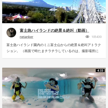
富士急ハイランドの絶景＆絶叫（動画）
netanker
105430
富士急ハイランド園内のミニ富士山からの絶景＆絶叫アトラク
ション。 （画面で時たまチラチラしているのは、撮影場所に
いっぱい飛んでいた羽虫で、ノイズではありませんｗ） 静止
画版はこちら：https://store.hacosco.com/movies/eb9ae21d-
4125-4c14-9883-5751e4eaac33 後日外周を回っている「ドド
4:33
ンパ」が「ド・ドドンパ」に変わりました。リニューアル後に
再撮影した映像はこちら
https://store.hacosco.com/movies/4fcb52df-b1c8-41ba-
9e69-c14eef62ea6b