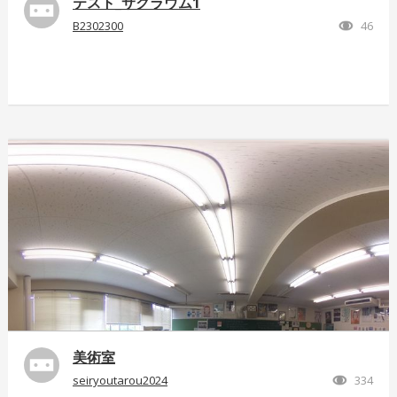
テスト_サクラウム1
B2302300
46
美術室
seiryoutarou2024
334