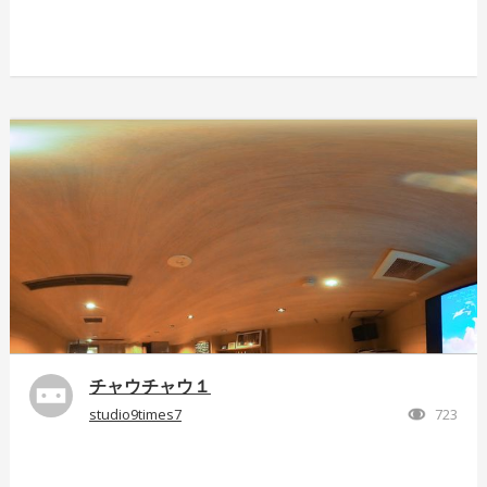
チャウチャウ１
studio9times7
723