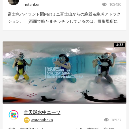
netanker
105430
富士急ハイランド園内のミニ富士山からの絶景＆絶叫アトラク
ション。 （画面で時たまチラチラしているのは、撮影場所に
いっぱい飛んでいた羽虫で、ノイズではありませんｗ） 静止
画版はこちら：https://store.hacosco.com/movies/eb9ae21d-
4125-4c14-9883-5751e4eaac33 後日外周を回っている「ドド
4:33
ンパ」が「ド・ドドンパ」に変わりました。リニューアル後に
再撮影した映像はこちら
https://store.hacosco.com/movies/4fcb52df-b1c8-41ba-
9e69-c14eef62ea6b
全天球水中ニーソ
watanabeka
78527