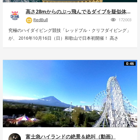
高さ28mからのぶっ飛んでるダイブを疑似体験！
RedBull
172003
究極のハイダイビング競技「レッドブル・クリフダイビング」
が、 2016年10月16日（日）和歌山で日本初開催！ 高さ
28m、最高時速85km、着水時の衝撃5G。 全てが規格外のエ
クストリームスポーツの様子を360°動画でお届け！ 詳しくは
こちら：http://www.redbull.com/cliff-diving
0:46
富士急ハイランドの絶景＆絶叫（動画）