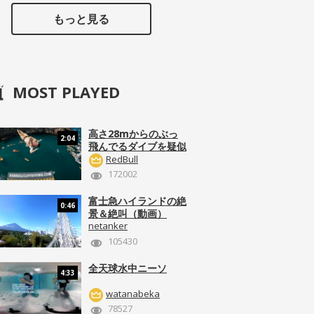
もっと見る
MOST PLAYED
高さ28mからのぶっ
2:04
飛んでるダイブを疑似
体験！
RedBull
172002
富士急ハイランドの絶
0:46
景＆絶叫（動画）
netanker
105430
全天球水中ニーソ
4:33
watanabeka
78527