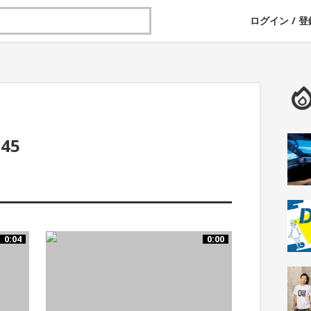
ログイン
/
登
i45
0:04
0:00