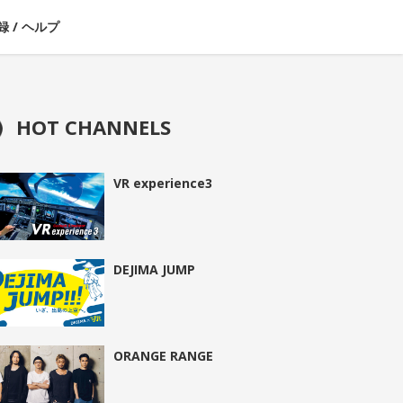
録
/
ヘルプ
HOT CHANNELS
VR experience3
DEJIMA JUMP
ORANGE RANGE