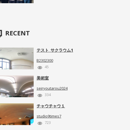
RECENT
テスト_サクラウム1
B2302300
45
美術室
seiryoutarou2024
334
チャウチャウ１
studio9times7
723