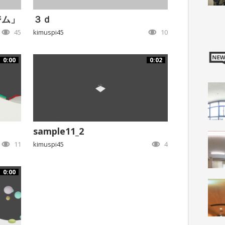
ジム」
３ｄ
45
kimuspi45
10
0:00
0:02
sample11_2
11
kimuspi45
4
0:00