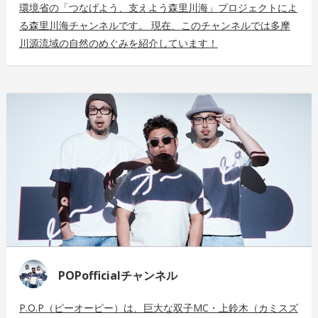
環境省の「つなげよう、支えよう森里川海」プロジェクトによ
る森里川海チャンネルです。 現在、このチャンネルでは多摩
川源流域の自然のめぐみを紹介しています！
POPofficialチャンネル
P.O.P（ピーオーピー）は、巨大な双子MC・上鈴木（カミスズ