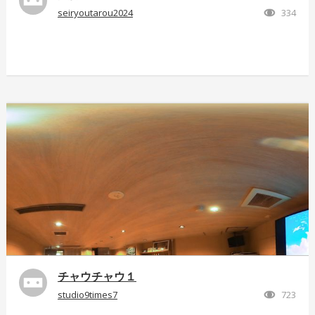
seiryoutarou2024
334
チャウチャウ１
studio9times7
723