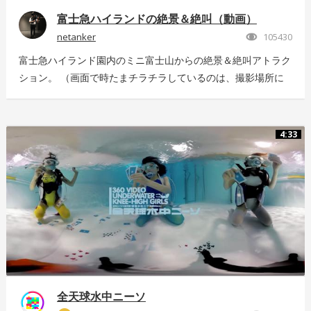
富士急ハイランドの絶景＆絶叫（動画）
netanker
105430
富士急ハイランド園内のミニ富士山からの絶景＆絶叫アトラク
ション。 （画面で時たまチラチラしているのは、撮影場所に
いっぱい飛んでいた羽虫で、ノイズではありませんｗ） 静止
画版はこちら：https://store.hacosco.com/movies/eb9ae21d-
4125-4c14-9883-5751e4eaac33 後日外周を回っている「ドド
4:33
ンパ」が「ド・ドドンパ」に変わりました。リニューアル後に
再撮影した映像はこちら
https://store.hacosco.com/movies/4fcb52df-b1c8-41ba-
9e69-c14eef62ea6b
全天球水中ニーソ