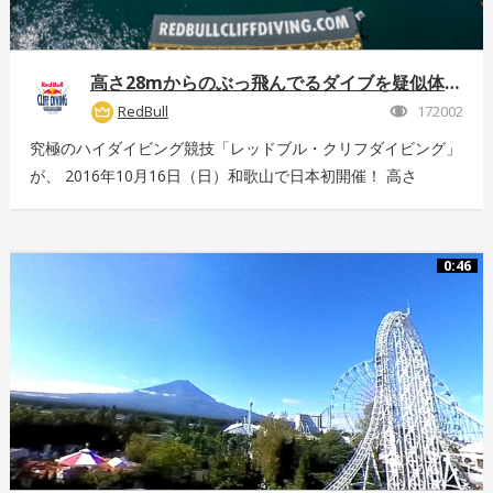
高さ28mからのぶっ飛んでるダイブを疑似体験！
RedBull
172002
究極のハイダイビング競技「レッドブル・クリフダイビング」
が、 2016年10月16日（日）和歌山で日本初開催！ 高さ
28m、最高時速85km、着水時の衝撃5G。 全てが規格外のエ
クストリームスポーツの様子を360°動画でお届け！ 詳しくは
こちら：http://www.redbull.com/cliff-diving
0:46