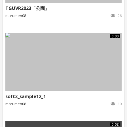
TGUVR2023「公園」
marumen08
26
0:00
soft2_sample12_1
marumen08
10
0:02