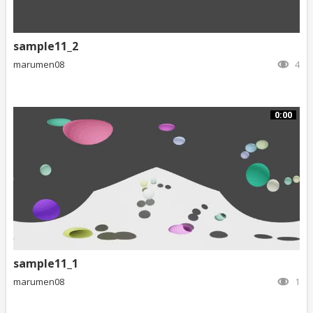
sample11_2
marumen08
4
0:00
sample11_1
marumen08
1