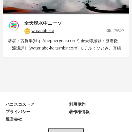
全天球水中ニーソ
watanabeka
78527
著者：古賀学(http://peppergear.com/) 全天球撮影：渡邊徹
［渡邊課］(watanabe-ka.tumblr.com) モデル：ひとみ、真縞
しまりす、えりな 現場プロデュース：Nishimura T（スプライ
ト） メイク：田代裕梨 現場スタッフ：中尾友美（スプライ
ト）、古賀恵（スプライト）、斎藤広太（渡邊課）、佐々木未
来也（渡邊課） 撮影協力：大田洋輔、佐伯剛規（ペーターズ
ギャラリー）、本橋康治 Presented by DMM.com
ハコスコストア
利用規約
プライバシー
著作権情報
運営会社