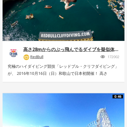
高さ28mからのぶっ飛んでるダイブを疑似体験！
RedBull
172002
究極のハイダイビング競技「レッドブル・クリフダイビング」
が、 2016年10月16日（日）和歌山で日本初開催！ 高さ
28m、最高時速85km、着水時の衝撃5G。 全てが規格外のエ
クストリームスポーツの様子を360°動画でお届け！ 詳しくは
こちら：http://www.redbull.com/cliff-diving
0:46