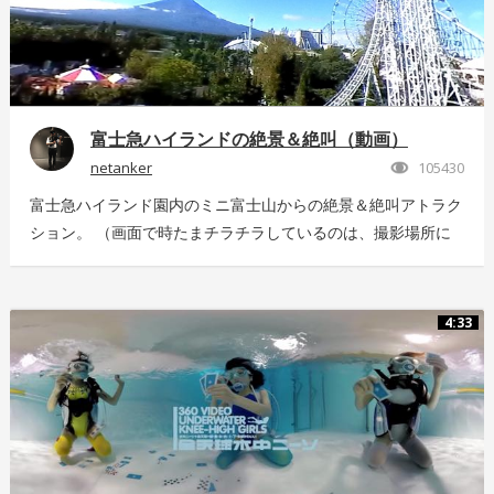
富士急ハイランドの絶景＆絶叫（動画）
netanker
105430
富士急ハイランド園内のミニ富士山からの絶景＆絶叫アトラク
ション。 （画面で時たまチラチラしているのは、撮影場所に
いっぱい飛んでいた羽虫で、ノイズではありませんｗ） 静止
画版はこちら：https://store.hacosco.com/movies/eb9ae21d-
4125-4c14-9883-5751e4eaac33 後日外周を回っている「ドド
4:33
ンパ」が「ド・ドドンパ」に変わりました。リニューアル後に
再撮影した映像はこちら
https://store.hacosco.com/movies/4fcb52df-b1c8-41ba-
9e69-c14eef62ea6b