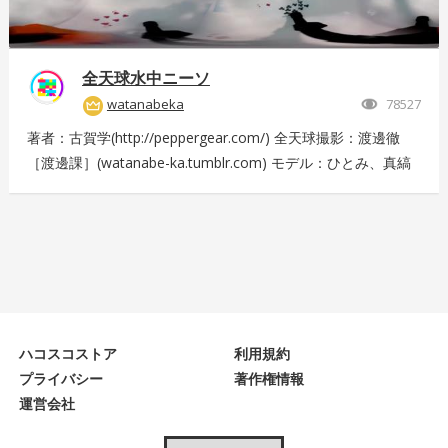
全天球水中ニーソ
watanabeka
78527
著者：古賀学(http://peppergear.com/) 全天球撮影：渡邊徹
［渡邊課］(watanabe-ka.tumblr.com) モデル：ひとみ、真縞
しまりす、えりな 現場プロデュース：Nishimura T（スプライ
ト） メイク：田代裕梨 現場スタッフ：中尾友美（スプライ
ト）、古賀恵（スプライト）、斎藤広太（渡邊課）、佐々木未
来也（渡邊課） 撮影協力：大田洋輔、佐伯剛規（ペーターズ
ギャラリー）、本橋康治 Presented by DMM.com
ハコスコストア
利用規約
プライバシー
著作権情報
運営会社