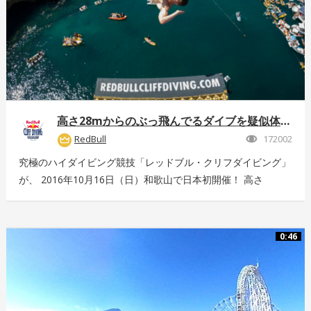
高さ28mからのぶっ飛んでるダイブを疑似体験！
RedBull
172002
究極のハイダイビング競技「レッドブル・クリフダイビング」
が、 2016年10月16日（日）和歌山で日本初開催！ 高さ
28m、最高時速85km、着水時の衝撃5G。 全てが規格外のエ
クストリームスポーツの様子を360°動画でお届け！ 詳しくは
こちら：http://www.redbull.com/cliff-diving
0:46