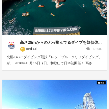
高さ28mからのぶっ飛んでるダイブを疑似体験！
RedBull
172002
究極のハイダイビング競技「レッドブル・クリフダイビング」
が、 2016年10月16日（日）和歌山で日本初開催！ 高さ
28m、最高時速85km、着水時の衝撃5G。 全てが規格外のエ
クストリームスポーツの様子を360°動画でお届け！ 詳しくは
こちら：http://www.redbull.com/cliff-diving
0:46