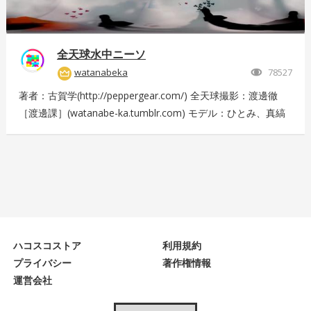
全天球水中ニーソ
watanabeka
78527
著者：古賀学(http://peppergear.com/) 全天球撮影：渡邊徹
［渡邊課］(watanabe-ka.tumblr.com) モデル：ひとみ、真縞
しまりす、えりな 現場プロデュース：Nishimura T（スプライ
ト） メイク：田代裕梨 現場スタッフ：中尾友美（スプライ
ト）、古賀恵（スプライト）、斎藤広太（渡邊課）、佐々木未
来也（渡邊課） 撮影協力：大田洋輔、佐伯剛規（ペーターズ
ギャラリー）、本橋康治 Presented by DMM.com
ハコスコストア
利用規約
プライバシー
著作権情報
運営会社