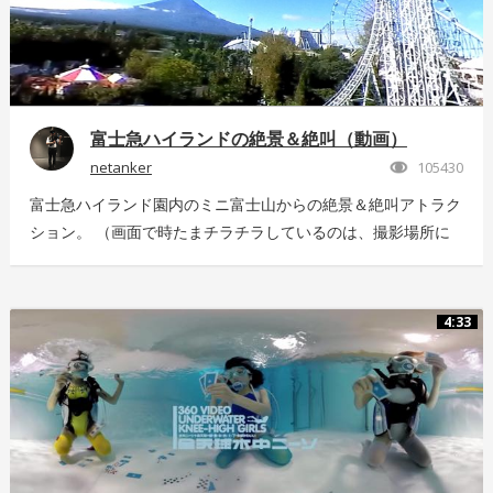
富士急ハイランドの絶景＆絶叫（動画）
netanker
105430
富士急ハイランド園内のミニ富士山からの絶景＆絶叫アトラク
ション。 （画面で時たまチラチラしているのは、撮影場所に
いっぱい飛んでいた羽虫で、ノイズではありませんｗ） 静止
画版はこちら：https://store.hacosco.com/movies/eb9ae21d-
4125-4c14-9883-5751e4eaac33 後日外周を回っている「ドド
4:33
ンパ」が「ド・ドドンパ」に変わりました。リニューアル後に
再撮影した映像はこちら
https://store.hacosco.com/movies/4fcb52df-b1c8-41ba-
9e69-c14eef62ea6b