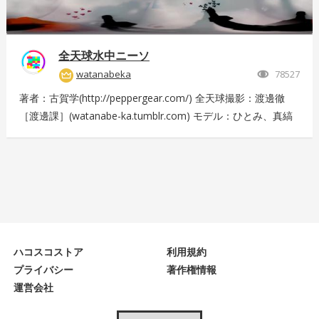
全天球水中ニーソ
watanabeka
78527
著者：古賀学(http://peppergear.com/) 全天球撮影：渡邊徹
［渡邊課］(watanabe-ka.tumblr.com) モデル：ひとみ、真縞
しまりす、えりな 現場プロデュース：Nishimura T（スプライ
ト） メイク：田代裕梨 現場スタッフ：中尾友美（スプライ
ト）、古賀恵（スプライト）、斎藤広太（渡邊課）、佐々木未
来也（渡邊課） 撮影協力：大田洋輔、佐伯剛規（ペーターズ
ギャラリー）、本橋康治 Presented by DMM.com
ハコスコストア
利用規約
プライバシー
著作権情報
運営会社