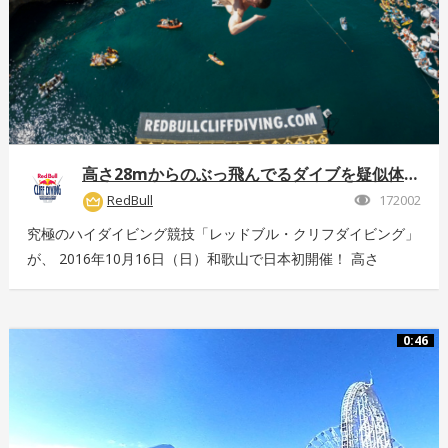
高さ28mからのぶっ飛んでるダイブを疑似体験！
RedBull
172002
究極のハイダイビング競技「レッドブル・クリフダイビング」
が、 2016年10月16日（日）和歌山で日本初開催！ 高さ
28m、最高時速85km、着水時の衝撃5G。 全てが規格外のエ
クストリームスポーツの様子を360°動画でお届け！ 詳しくは
こちら：http://www.redbull.com/cliff-diving
0:46