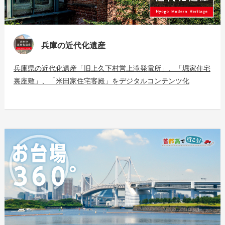
兵庫の近代化遺産
兵庫県の近代化遺産「旧上久下村営上滝発電所」、「堀家住宅
裏座敷」、「米田家住宅客殿」をデジタルコンテンツ化