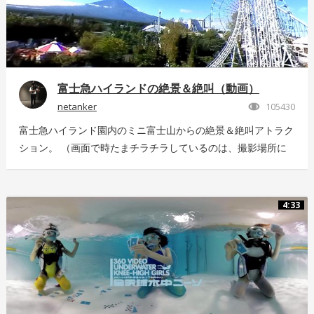
富士急ハイランドの絶景＆絶叫（動画）
netanker
105430
富士急ハイランド園内のミニ富士山からの絶景＆絶叫アトラク
ション。 （画面で時たまチラチラしているのは、撮影場所に
いっぱい飛んでいた羽虫で、ノイズではありませんｗ） 静止
画版はこちら：https://store.hacosco.com/movies/eb9ae21d-
4125-4c14-9883-5751e4eaac33 後日外周を回っている「ドド
4:33
ンパ」が「ド・ドドンパ」に変わりました。リニューアル後に
再撮影した映像はこちら
https://store.hacosco.com/movies/4fcb52df-b1c8-41ba-
9e69-c14eef62ea6b