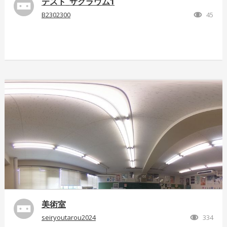
テスト_サクラウム1
B2302300
45
美術室
seiryoutarou2024
334