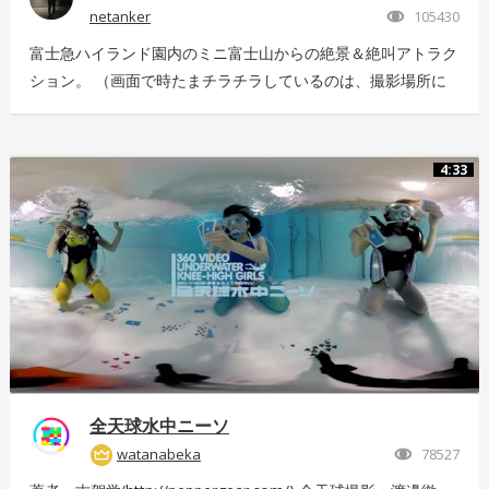
netanker
105430
富士急ハイランド園内のミニ富士山からの絶景＆絶叫アトラク
ション。 （画面で時たまチラチラしているのは、撮影場所に
いっぱい飛んでいた羽虫で、ノイズではありませんｗ） 静止
画版はこちら：https://store.hacosco.com/movies/eb9ae21d-
4125-4c14-9883-5751e4eaac33 後日外周を回っている「ドド
4:33
ンパ」が「ド・ドドンパ」に変わりました。リニューアル後に
再撮影した映像はこちら
https://store.hacosco.com/movies/4fcb52df-b1c8-41ba-
9e69-c14eef62ea6b
全天球水中ニーソ
watanabeka
78527