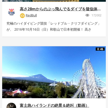
高さ28mからのぶっ飛んでるダイブを疑似体験！
RedBull
172002
究極のハイダイビング競技「レッドブル・クリフダイビング」
が、 2016年10月16日（日）和歌山で日本初開催！ 高さ
28m、最高時速85km、着水時の衝撃5G。 全てが規格外のエ
クストリームスポーツの様子を360°動画でお届け！ 詳しくは
こちら：http://www.redbull.com/cliff-diving
0:46
富士急ハイランドの絶景＆絶叫（動画）