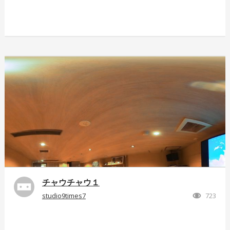
チャウチャウ１
studio9times7
723