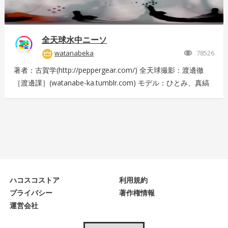
全天球水中ニーソ
watanabeka
78526
著者：古賀学(http://peppergear.com/) 全天球撮影：渡邊徹
［渡邊課］(watanabe-ka.tumblr.com) モデル：ひとみ、真縞
しまりす、えりな 現場プロデュース：Nishimura T（スプライ
ト） メイク：田代裕梨 現場スタッフ：中尾友美（スプライ
ト）、古賀恵（スプライト）、斎藤広太（渡邊課）、佐々木未
来也（渡邊課） 撮影協力：大田洋輔、佐伯剛規（ペーターズ
ギャラリー）、本橋康治 Presented by DMM.com
ハコスコストア
利用規約
プライバシー
著作権情報
運営会社