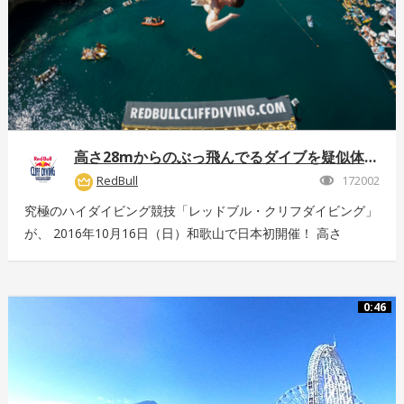
高さ28mからのぶっ飛んでるダイブを疑似体験！
RedBull
172002
究極のハイダイビング競技「レッドブル・クリフダイビング」
が、 2016年10月16日（日）和歌山で日本初開催！ 高さ
28m、最高時速85km、着水時の衝撃5G。 全てが規格外のエ
クストリームスポーツの様子を360°動画でお届け！ 詳しくは
こちら：http://www.redbull.com/cliff-diving
0:46