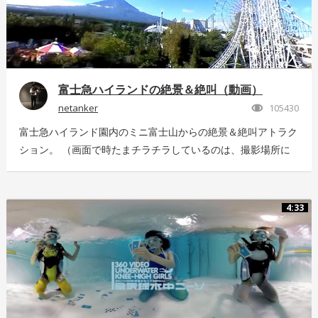
富士急ハイランドの絶景＆絶叫（動画）
netanker
105430
富士急ハイランド園内のミニ富士山からの絶景＆絶叫アトラク
ション。 （画面で時たまチラチラしているのは、撮影場所に
いっぱい飛んでいた羽虫で、ノイズではありませんｗ） 静止
画版はこちら：https://store.hacosco.com/movies/eb9ae21d-
4125-4c14-9883-5751e4eaac33 後日外周を回っている「ドド
4:33
ンパ」が「ド・ドドンパ」に変わりました。リニューアル後に
再撮影した映像はこちら
https://store.hacosco.com/movies/4fcb52df-b1c8-41ba-
9e69-c14eef62ea6b