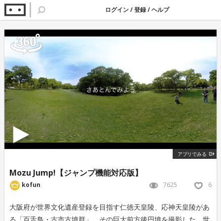
ログイン
/
登録
/
ヘルプ
アプリでみる
Mozu Jump!【ジャンプ機能対応版】
7625
6
kofun
大阪府が世界文化遺産登録を目指す仁徳天皇陵、応神天皇陵があ
る「百舌鳥・古市古墳群」。その巨大前方後円墳を撮影した、世