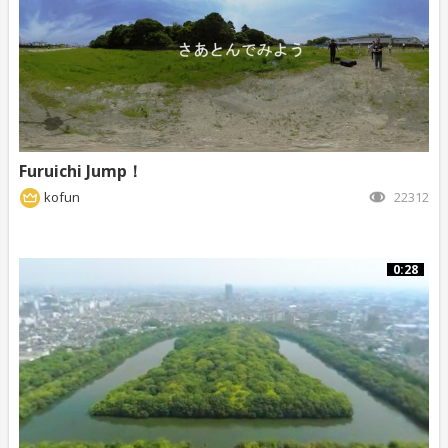
Furuichi Jump！
kofun
22312
0:28