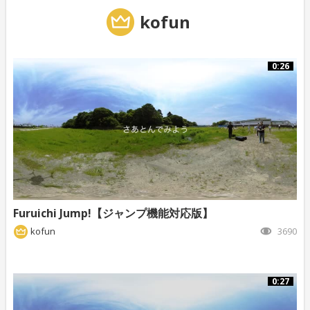
kofun
0:26
Furuichi Jump!【ジャンプ機能対応版】
kofun
3690
0:27