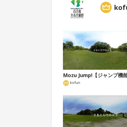
kof
kofun