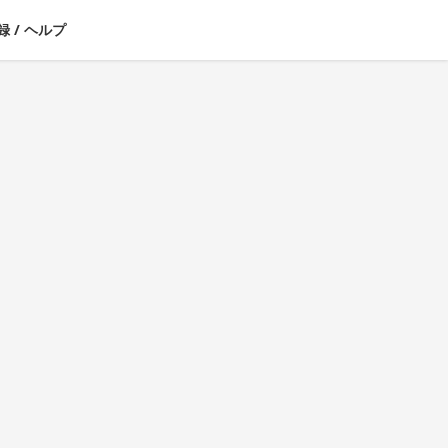
録
/
ヘルプ