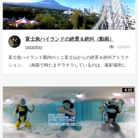
富士急ハイランドの絶景＆絶叫（動画）
netanker
105430
富士急ハイランド園内のミニ富士山からの絶景＆絶叫アトラク
ション。 （画面で時たまチラチラしているのは、撮影場所に
いっぱい飛んでいた羽虫で、ノイズではありませんｗ） 静止
画版はこちら：https://store.hacosco.com/movies/eb9ae21d-
4125-4c14-9883-5751e4eaac33 後日外周を回っている「ドド
4:33
ンパ」が「ド・ドドンパ」に変わりました。リニューアル後に
再撮影した映像はこちら
https://store.hacosco.com/movies/4fcb52df-b1c8-41ba-
9e69-c14eef62ea6b