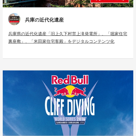
兵庫の近代化遺産
兵庫県の近代化遺産「旧上久下村営上滝発電所」、「堀家住宅
裏座敷」、「米田家住宅客殿」をデジタルコンテンツ化