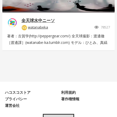
全天球水中ニーソ
watanabeka
78527
著者：古賀学(http://peppergear.com/) 全天球撮影：渡邊徹
［渡邊課］(watanabe-ka.tumblr.com) モデル：ひとみ、真縞
しまりす、えりな 現場プロデュース：Nishimura T（スプライ
ト） メイク：田代裕梨 現場スタッフ：中尾友美（スプライ
ト）、古賀恵（スプライト）、斎藤広太（渡邊課）、佐々木未
来也（渡邊課） 撮影協力：大田洋輔、佐伯剛規（ペーターズ
ギャラリー）、本橋康治 Presented by DMM.com
ハコスコストア
利用規約
プライバシー
著作権情報
運営会社