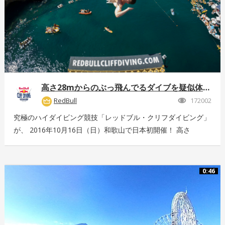
高さ28mからのぶっ飛んでるダイブを疑似体験！
RedBull
172002
究極のハイダイビング競技「レッドブル・クリフダイビング」
が、 2016年10月16日（日）和歌山で日本初開催！ 高さ
28m、最高時速85km、着水時の衝撃5G。 全てが規格外のエ
クストリームスポーツの様子を360°動画でお届け！ 詳しくは
こちら：http://www.redbull.com/cliff-diving
0:46