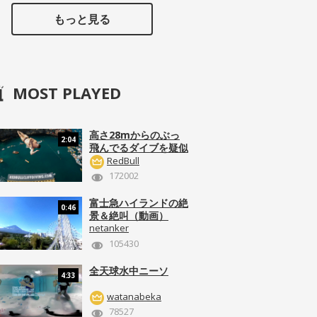
もっと見る
MOST PLAYED
高さ28mからのぶっ
2:04
飛んでるダイブを疑似
体験！
RedBull
172002
富士急ハイランドの絶
0:46
景＆絶叫（動画）
netanker
105430
全天球水中ニーソ
4:33
watanabeka
78527