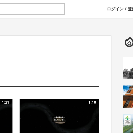
ログイン
/
登
1:21
1:10